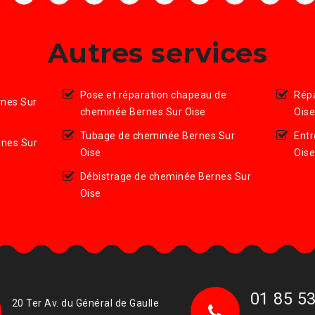
Autres services
Pose et réparation chapeau de
Répa
nes Sur
cheminée Bernes Sur Oise
Ois
Tubage de cheminée Bernes Sur
Entr
nes Sur
Oise
Ois
Débistrage de cheminée Bernes Sur
Oise
01 85 53
20 Ter Av. du Général de Gaulle