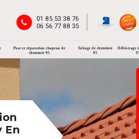
01 85 53 38 76
06 56 77 88 35
e
Pose et réparation chapeau de
Tubage de cheminée
Débistrage 
cheminée 95
95
9
ion
y En