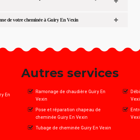
nne de votre cheminée à Guiry En Vexin
Autres services
Ramonage de chaudière Guiry En
Débi
ry En
Vexin
Vex
Pose et réparation chapeau de
Entr
cheminée Guiry En Vexin
Vex
Tubage de cheminée Guiry En Vexin