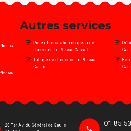
Autres services
Pose et réparation chapeau de
Débi
lessis
cheminée Le Plessis Gassot
Gas
Tubage de cheminée Le Plessis
Entr
t
Gassot
Gas
Plessis
01 85 53
20 Ter Av. du Général de Gaulle