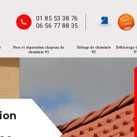
01 85 53 38 76
06 56 77 88 35
e
Pose et réparation chapeau de
Tubage de cheminée
Débistrage 
cheminée 95
95
9
ion