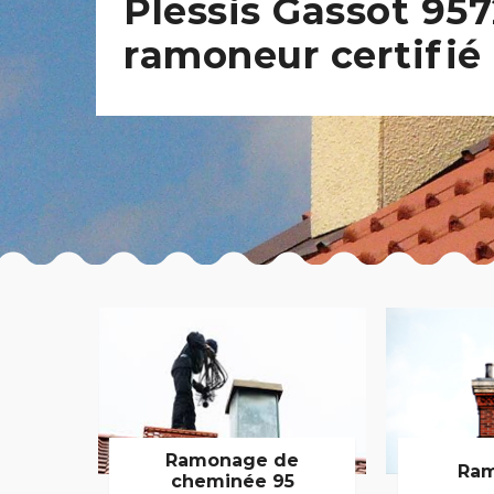
Plessis Gassot 957
ramoneur certifié
Ramonage de
Ram
cheminée 95