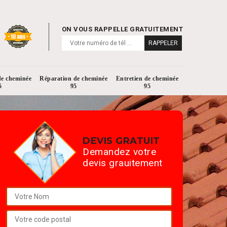
ON VOUS RAPPELLE GRATUITEMENT
de cheminée
Réparation de cheminée
Entretien de cheminée
5
95
95
DEVIS GRATUIT
Demandez votre
devis grauitement