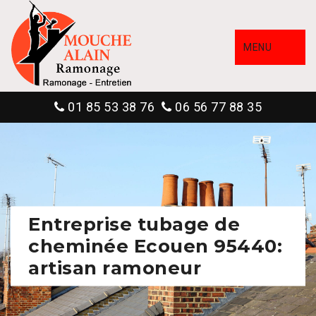
MENU
01 85 53 38 76
06 56 77 88 35
Entreprise tubage de
cheminée Ecouen 95440:
artisan ramoneur