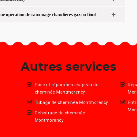
e opération de ramonage chaudières gaz ou fioul
Autres services
Pose et réparation chapeau de
Rép
cheminée Montmorency
Mon
Tubage de cheminée Montmorency
Entr
Mon
Débistrage de cheminée
Montmorency