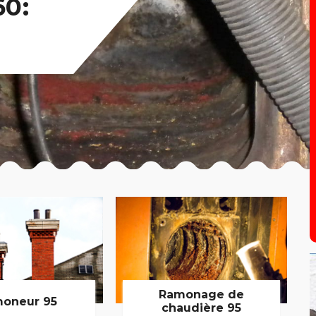
0:
Ramonage de
oneur 95
chaudière 95