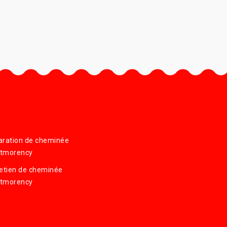
aration de cheminée
tmorency
etien de cheminée
tmorency