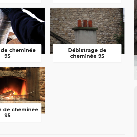
 de cheminée
Débistrage de
95
cheminée 95
n de cheminée
95