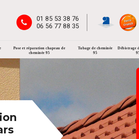
01 85 53 38 76
06 56 77 88 35
e
Pose et réparation chapeau de
Tubage de cheminée
Débistrage 
cheminée 95
95
9
ion
ars