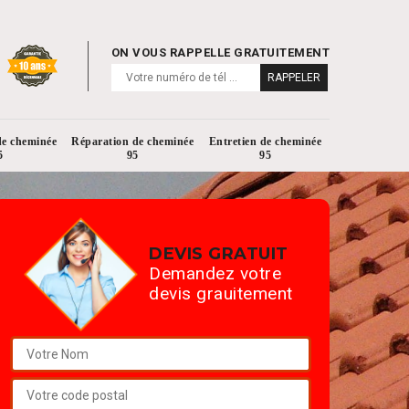
ON VOUS RAPPELLE GRATUITEMENT
de cheminée
Réparation de cheminée
Entretien de cheminée
5
95
95
DEVIS GRATUIT
Demandez votre
devis grauitement