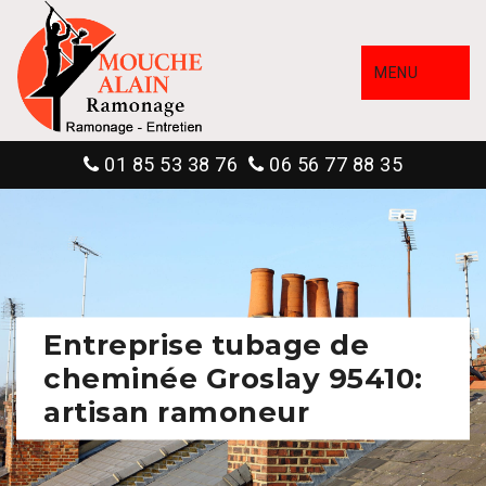
MENU
01 85 53 38 76
06 56 77 88 35
Entreprise tubage de
cheminée Groslay 95410:
artisan ramoneur